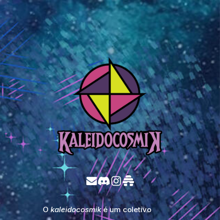
O
kaleidocosmik
é um coletivo