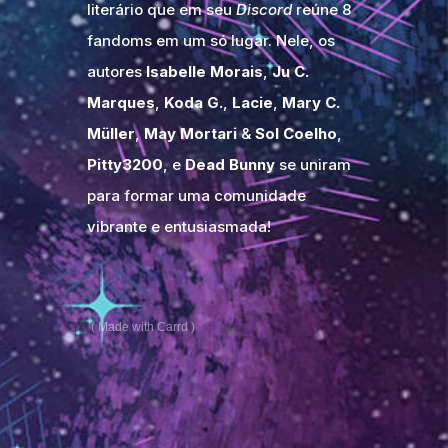
literário que em seu
Discord
reúne 8
fandoms em um só lugar. Nele, os
autores
Isabelle Morais
,
Ju C.
Marques
,
Koda G.
,
Lacie
,
Mary C.
Müller
,
May Mortari
&
Sol Coelho
,
Pitty3200
, e
Dead Bunny
se uniram
para formar uma comunidade
vibrante e entusiasmada!
Made with Carrd